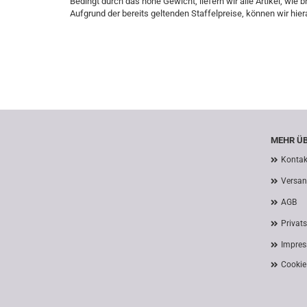
Bedingt durch das hohe Gewicht, liefern wir alle Artikel, wi
Aufgrund der bereits geltenden Staffelpreise, können wir hier
MEHR ÜB
Kontak
Versan
AGB
Privat
Impre
Cookie