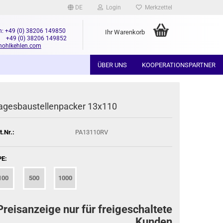
DE
Login
Merkzettel
n: +49 (0) 38206 149850
Ihr Warenkorb
+49 (0) 38206 149852
hohlkehlen.com
ÜBER UNS
KOOPERATIONSPARTNER
agesbaustellenpacker 13x110
t.Nr.:
PA13110RV
E:
100
500
1000
Preisanzeige nur für freigeschaltete
Kunden