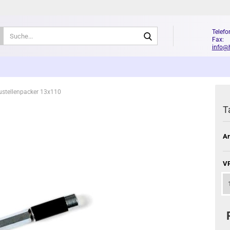
Suche...
Telefo
Fax: 
info@
stellenpacker 13x110
T
Ar
VP