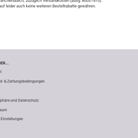
e branchenüblich, zuzüglich Versandkosten (ausg. 800ST670).
auf leider auch keine weiteren Bestellrabatte gewähren.
ER...
t
d- & Zahlungsbedingungen
sphäre und Datenschutz
ssum
 Einstellungen