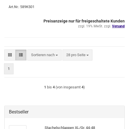
Art.Nr.: 589KS01
Preisanzeige nur für freigeschaltete Kunden
zzgl. 19% MwSt. zzgl.
Versand
Sortieren nach
pro Seite
Sortieren nach
28 pro Seite
1
1
bis
4
(von insgesamt
4
)
Bestseller
Stachelschlappen XL/Gr. 44-48