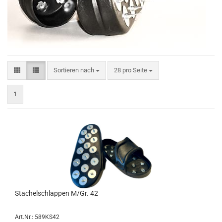
Sortieren nach
pro Seite
Sortieren nach
28 pro Seite
1
Stachelschlappen M/Gr. 42
Art.Nr.: 589KS42