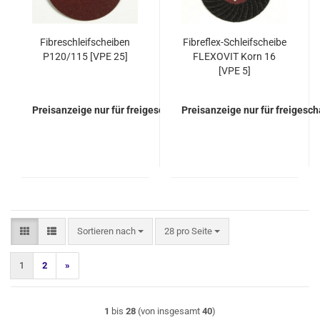
Fibreschleifscheiben
Fibreflex-Schleifscheibe
P120/115 [VPE 25]
FLEXOVIT Korn 16
[VPE 5]
Preisanzeige nur für freigeschaltete Kunden
Preisanzeige nur für freigesc
Sortieren nach
pro Seite
Sortieren nach
28 pro Seite
1
2
»
1
bis
28
(von insgesamt
40
)