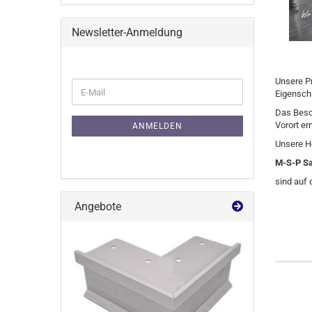
Newsletter-Anmeldung
Unsere Pr
WEITER
E-
Eigensch
ZUR
Mail
NEWSLETTER-
Das Beson
ANMELDUNG
Vorort er
ANMELDEN
Unsere Ho
M-S-P Sa
sind auf
Angebote