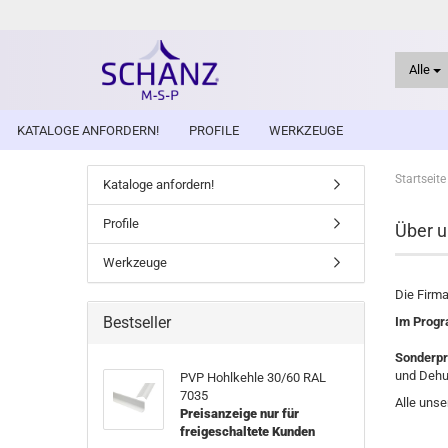
Alle
KATALOGE ANFORDERN!
PROFILE
WERKZEUGE
Startseite
Kataloge anfordern!
Profile
Über u
Werkzeuge
Die Firm
Bestseller
Im Prog
Sonderpr
und Dehu
PVP Hohlkehle 30/60 RAL
7035
Alle unse
Preisanzeige nur für
freigeschaltete Kunden