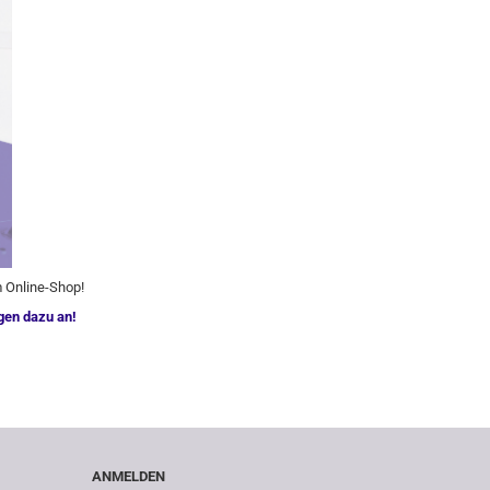
m Online-Shop!
gen dazu an!
ANMELDEN