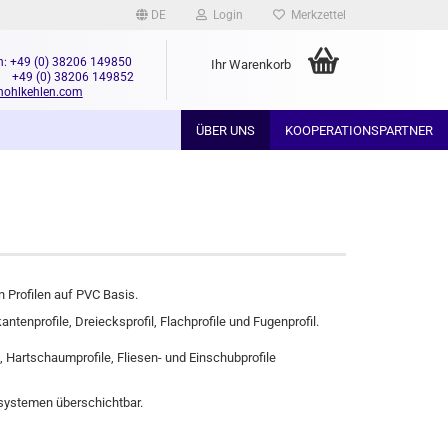
DE
Login
Merkzettel
n: +49 (0) 38206 149850
Ihr Warenkorb
+49 (0) 38206 149852
hohlkehlen.com
ÜBER UNS
KOOPERATIONSPARTNER
en Profilen auf PVC Basis.
tenprofile, Dreiecksprofil, Flachprofile und Fugenprofil.
 Hartschaumprofile, Fliesen- und Einschubprofile
rzsystemen überschichtbar.