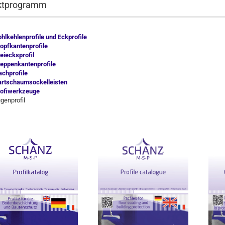
ktprogramm
hlkehlenprofile und Eckprofile
opfkantenprofile
eiecksprofil
eppenkantenprofile
achprofile
rtschaumsockelleisten
ofiwerkzeuge
genprofil