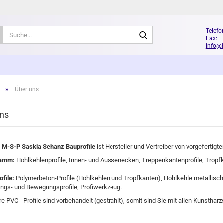
Suche...
Telefo
Fax: 
info@
»
Über uns
ns
a
M-S-P Saskia Schanz Bauprofile
ist Hersteller und Vertreiber von vorgefertigt
ramm:
Hohlkehlenprofile, Innen- und Aussenecken, Treppenkantenprofile, Tropfkan
ofile:
Polymerbeton-Profile (Hohlkehlen und Tropfkanten), Hohlkehle metallisch,
ngs- und Bewegungsprofile, Profiwerkzeug.
re PVC - Profile sind vorbehandelt (gestrahlt), somit sind Sie mit allen Kunstha